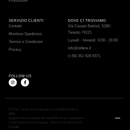
Promozioni
SERVIZIO CLIENTI
DOVE CI TROVIAMO
Contatti
Via Cesare Battisti, 5280 -
Taranto 74121
Monitora Spedizioni
Lunedì - Venerdì: 9:00 - 18:00
Termini e Condizioni
info@oldera.it
Privacy
(+39) 351 928 8371
FOLLOW US
© Tutti i diritti sono riservati a © OLDERA S.R.L.S.
2026
Questo sito è protetto da reCAPTCHA e si applicano
l’Informativa sulla privacy e i Termini di servizio di
Google.