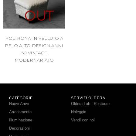
OUT
POLTRONA IN VELLUTO A
PELO ALTO DESIGN ANNI
’50 VINTAGE
MODERNARIATO
CATEGORIE
SERVIZI OLDERA
Nuovi Arrivi
Oldera Lab - Restauro
Arredamento
Noleggio
Illuminazione
Vendi con noi
Decorazioni