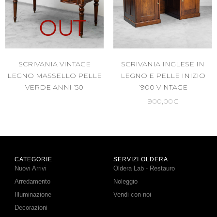
OUT
SCRIVANIA VINTAGE
SCRIVANIA INGLESE IN
LEGNO MASSELLO PELLE
LEGNO E PELLE INIZIO
VERDE ANNI ’50
‘900 VINTAGE
900,00
€
CATEGORIE
SERVIZI OLDERA
Nuovi Arrivi
Oldera Lab - Restauro
Arredamento
Noleggio
Illuminazione
Vendi con noi
Decorazioni