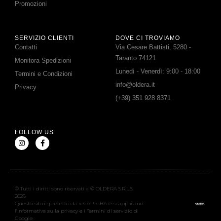
Promozioni
SERVIZIO CLIENTI
DOVE CI TROVIAMO
Contatti
Via Cesare Battisti, 5280 -
Taranto 74121
Monitora Spedizioni
Lunedì - Venerdì: 9:00 - 18:00
Termini e Condizioni
info@oldera.it
Privacy
(+39) 351 928 8371
FOLLOW US
© Tutti i diritti sono riservati a © OLDERA S.R.L.S.
2026
Questo sito è protetto da reCAPTCHA e si applicano
l’Informativa sulla privacy e i Termini di servizio di
Google.