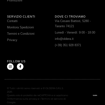
Promozioni
SERVIZIO CLIENTI
DOVE CI TROVIAMO
Contatti
Via Cesare Battisti, 5280 -
Taranto 74121
Monitora Spedizioni
Lunedì - Venerdì: 9:00 - 18:00
Termini e Condizioni
info@oldera.it
Privacy
(+39) 351 928 8371
FOLLOW US
© Tutti i diritti sono riservati a © OLDERA S.R.L.S.
2026
Questo sito è protetto da reCAPTCHA e si applicano
l’Informativa sulla privacy e i Termini di servizio di
Google.