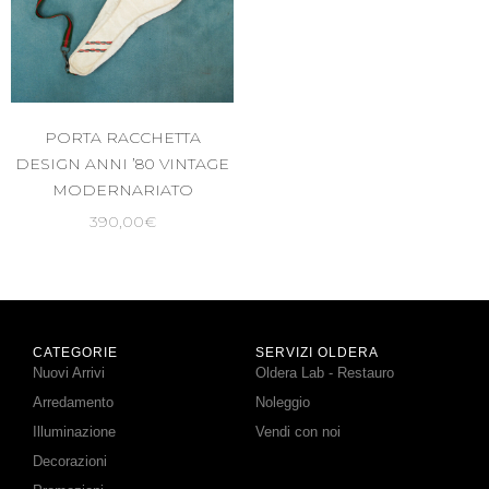
PORTA RACCHETTA
DESIGN ANNI ’80 VINTAGE
MODERNARIATO
390,00
€
CATEGORIE
SERVIZI OLDERA
Nuovi Arrivi
Oldera Lab - Restauro
Arredamento
Noleggio
Illuminazione
Vendi con noi
Decorazioni