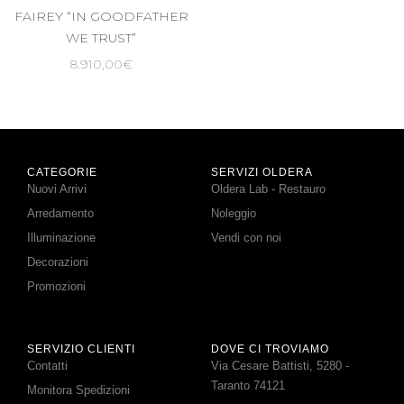
FAIREY “IN GOODFATHER
OUT
WE TRUST”
8.910,00
€
CATEGORIE
SERVIZI OLDERA
Nuovi Arrivi
Oldera Lab - Restauro
Arredamento
Noleggio
Illuminazione
Vendi con noi
Decorazioni
Promozioni
SERVIZIO CLIENTI
DOVE CI TROVIAMO
Contatti
Via Cesare Battisti, 5280 -
Taranto 74121
Monitora Spedizioni