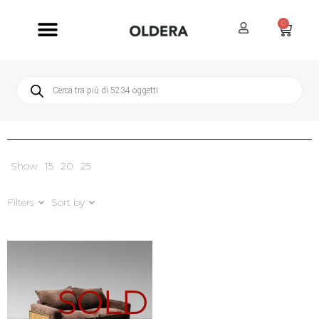
0
Servizi Oldera
Servizio Clienti
Show
15
20
25
Filters
Sort by
SOLD