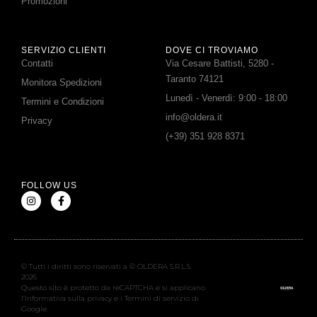
Promozioni
SERVIZIO CLIENTI
DOVE CI TROVIAMO
Contatti
Via Cesare Battisti, 5280 -
Taranto 74121
Monitora Spedizioni
Lunedì - Venerdì: 9:00 - 18:00
Termini e Condizioni
info@oldera.it
Privacy
(+39) 351 928 8371
FOLLOW US
© Tutti i diritti sono riservati a © OLDERA S.R.L.S.
2026
Questo sito è protetto da reCAPTCHA e si applicano
l’Informativa sulla privacy e i Termini di servizio di
Google.