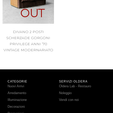
OUT
DIVANO 2 POSTI
SCHERZADE GORGONI
PRIVILEGE ANNI ’70
VINTAGE MODERNARIATO
CATEGORIE
SERVIZI OLDERA
Nuovi Arrivi
Oldera Lab - Restauro
Arredamento
Noleggio
Illuminazione
Vendi con noi
Decorazioni