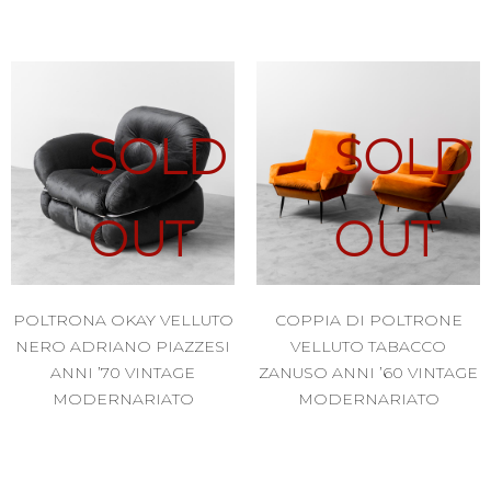
SOLD
SOLD
OUT
OUT
POLTRONA OKAY VELLUTO
COPPIA DI POLTRONE
NERO ADRIANO PIAZZESI
VELLUTO TABACCO
ANNI ’70 VINTAGE
ZANUSO ANNI ’60 VINTAGE
MODERNARIATO
MODERNARIATO