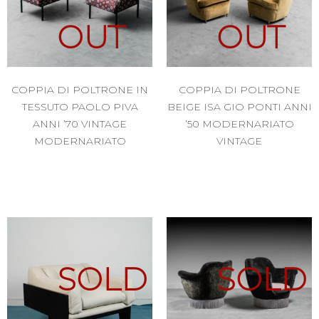
OUT
OUT
COPPIA DI POLTRONE IN
COPPIA DI POLTRONE
TESSUTO PAOLO PIVA
BEIGE ISA GIO PONTI ANNI
ANNI ’70 VINTAGE
’50 MODERNARIATO
MODERNARIATO
VINTAGE
SOLD
SOLD