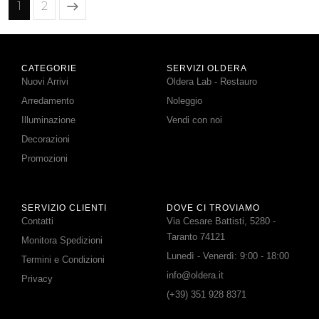
1
2
CATEGORIE
SERVIZI OLDERA
Nuovi Arrivi
Oldera Lab - Restauro
Arredamento
Noleggio
Illuminazione
Vendi con noi
Decorazioni
Promozioni
SERVIZIO CLIENTI
DOVE CI TROVIAMO
Contatti
Via Cesare Battisti, 5280 -
Taranto 74121
Monitora Spedizioni
Lunedì - Venerdì: 9:00 - 18:00
Termini e Condizioni
info@oldera.it
Privacy
(+39) 351 928 8371