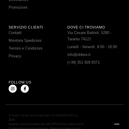
Promozioni
SERVIZIO CLIENTI
DOVE CI TROVIAMO
Contatti
Via Cesare Battisti, 5280 -
Taranto 74121
Monitora Spedizioni
Lunedì - Venerdì: 9:00 - 18:00
Termini e Condizioni
info@oldera.it
Privacy
(+39) 351 928 8371
FOLLOW US
© Tutti i diritti sono riservati a © OLDERA S.R.L.S.
2026
Questo sito è protetto da reCAPTCHA e si applicano
l’Informativa sulla privacy e i Termini di servizio di