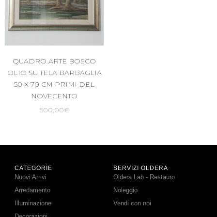
QUADRO ARTE BOSCO
OLIO SU TELA BARBAGLIA
50 X 70 CM PRIMI DEL
NOVECENTO
500,00
€
CATEGORIE
SERVIZI OLDERA
Nuovi Arrivi
Oldera Lab - Restauro
Arredamento
Noleggio
Illuminazione
Vendi con noi
Decorazioni