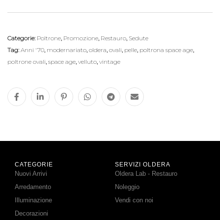
Categorie:
Poltrone
,
Promozione
,
Restauro
,
Sedute
Tag:
Anni '70
,
modernariato
,
oldera
,
ovali
,
pelle
,
poltrona space age
,
poltrone ovali
,
space age
,
velluto
,
vintage
CATEGORIE
SERVIZI OLDERA
Nuovi Arrivi
Oldera Lab - Restauro
Arredamento
Noleggio
Illuminazione
Vendi con noi
Decorazioni