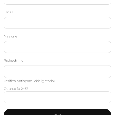
Email
Nazione
Richiedi Info
Verifica antispam (obbligatorio)
Quanto fa 2+3?