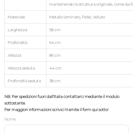
mantenendo la struttura originale, come da fo
Materiale
Metallo laminato, Pelle, Velluto
Larghezza
58 cm
Profondità
64 cm
Altezza
86 cm
Altezza seduta
44 cm
Profondità seduta
38 cm
NB: Per spedizioni fuori dall’Italia contattarci mediante il modulo
sottostante.
Per maggiori informazioni scrivici tramite il form qui sotto!
Nome