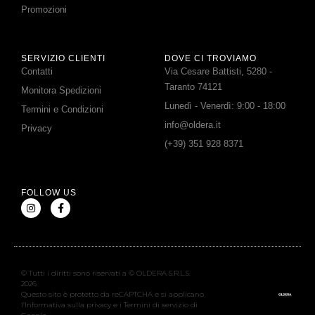
Promozioni
SERVIZIO CLIENTI
DOVE CI TROVIAMO
Contatti
Via Cesare Battisti, 5280 -
Taranto 74121
Monitora Spedizioni
Lunedì - Venerdì: 9:00 - 18:00
Termini e Condizioni
info@oldera.it
Privacy
(+39) 351 928 8371
FOLLOW US
© Tutti i diritti sono riservati a © OLDERA S.R.L.S.
2026
Questo sito è protetto da reCAPTCHA e si applicano
l’Informativa sulla privacy e i Termini di servizio di