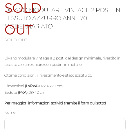
SOLD
DIVANO MODULARE VINTAGE 2 POSTI IN
TESSUTO AZZURRO ANNI ’70
OUT
MODERNARIATO
SOLD OUT
Divano modulare vintage a 2 posti dal design minimale, rivestito in
tessuto azzurro chiaro con piedini in metallo.
Ottime condizioni, il rivestimento è stato sostituito.
Dimensioni
(LxPxA)
82x97x70 cm
Seduta
(PxA)
58×42 cm
Per maggiori informazioni scrivici tramite il form qui sotto!
Nome