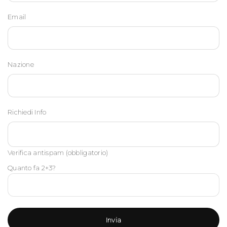
Email
Nazione
Richiedi Info
Verifica antispam (obbligatorio)
Quanto fa 2+3?