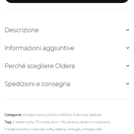
Descrizione
Informazioni aggiuntive
Perché scegliere Oldera
Spedizioni e consegna
Categorie:
Arredamento
,
NUOVI ARRIVI
,
Poltrone
,
Sedute
Tag:
2 seater sofa
,
70's sofa
,
Anni '70
,
divano
,
divano modulare
,
modernariato
,
modular sofa
,
oldera
,
vintage
,
vintage sofa