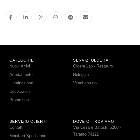
CATEGORIE
SERVIZI OLDERA
Nuovi Arrivi
Oldera Lab - Restauro
Arredamento
Noleggio
Illuminazione
Vendi con noi
Decorazioni
Promozioni
SERVIZIO CLIENTI
DOVE CI TROVIAMO
Contatti
Via Cesare Battisti, 5280 -
Taranto 74121
Monitora Spedizioni