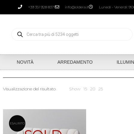
+39 351 928 8371
info@oldera.it
Lunedì - Venerdì: 9:00
NOVITÀ
ARREDAMENTO
ILLUMI
Visualizzazione del risultato
Show
15
20
25
ESAURITO