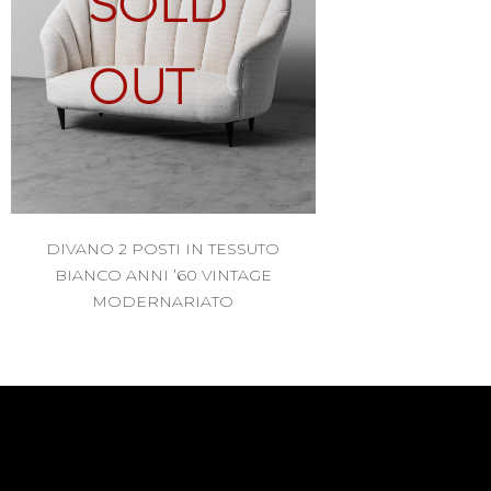
SOLD
OUT
DIVANO 2 POSTI IN TESSUTO
BIANCO ANNI ’60 VINTAGE
MODERNARIATO