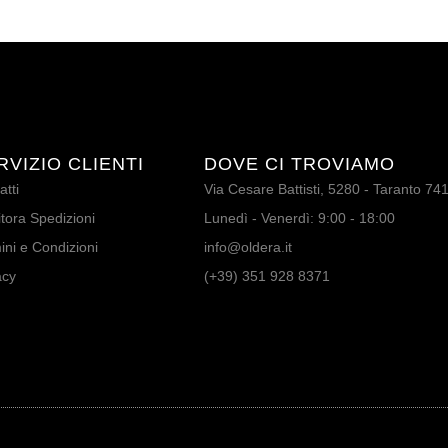
RVIZIO CLIENTI
DOVE CI TROVIAMO
atti
Via Cesare Battisti, 5280 - Taranto 74
tora Spedizioni
Lunedì - Venerdì: 9:00 - 18:00
ini e Condizioni
info@oldera.it
acy
(+39) 351 928 8371