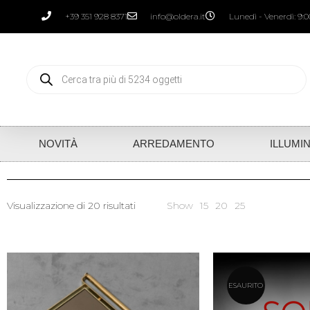
+39 351 928 8371
info@oldera.it
Lunedì - Venerdì: 9:00
NOVITÀ
ARREDAMENTO
ILLUMI
Visualizzazione di 20 risultati
Show
15
20
25
ESAURITO