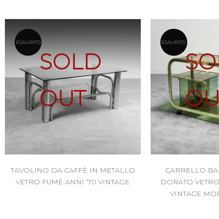
ESAURITO
RISERVATO
ESAURITO
SOLD
SO
OUT
OU
TAVOLINO DA CAFFÈ IN METALLO
CARRELLO BA
VETRO FUMÈ ANNI ’70 VINTAGE
DORATO VETRO 
VINTAGE MO