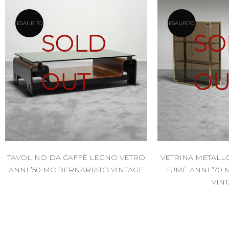
ESAURITO
ESAURITO
SOLD
SO
OUT
OU
TAVOLINO DA CAFFÈ LEGNO VETRO
VETRINA METALL
ANNI ’50 MODERNARIATO VINTAGE
FUMÈ ANNI ’70
VIN