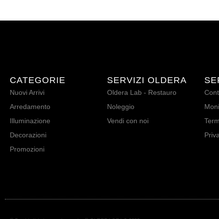
CATEGORIE
SERVIZI OLDERA
SE
Nuovi Arrivi
Oldera Lab - Restauro
Cont
Arredamento
Noleggio
Moni
Illuminazione
Vendi con noi
Term
Decorazioni
Priv
Promozioni