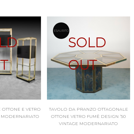
ESAURITO
LD
SOLD
T
OUT
E OTTONE E VETRO
TAVOLO DA PRANZO OTTAGONALE
GE MODERNARIATO
OTTONE VETRO FUMÈ DESIGN ’50
VINTAGE MODERNARIATO