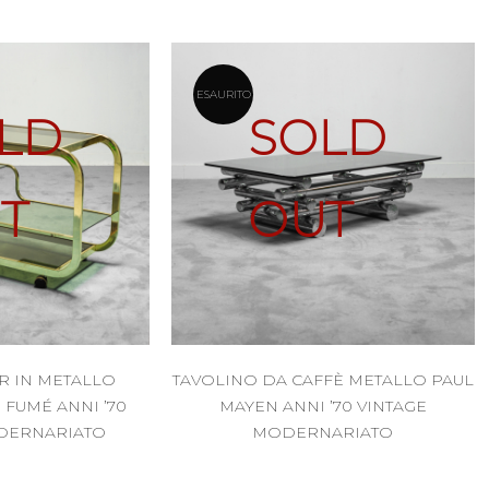
ESAURITO
LD
SOLD
T
OUT
R IN METALLO
TAVOLINO DA CAFFÈ METALLO PAUL
FUMÉ ANNI ’70
MAYEN ANNI ’70 VINTAGE
DERNARIATO
MODERNARIATO