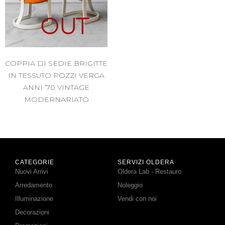
OUT
COPPIA DI SEDIE BRIGITTE
IN TESSUTO POZZI VERGA
ANNI ’70 VINTAGE
MODERNARIATO
CATEGORIE
SERVIZI OLDERA
Nuovi Arrivi
Oldera Lab - Restauro
Arredamento
Noleggio
Illuminazione
Vendi con noi
Decorazioni