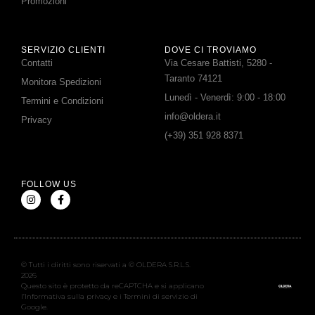
Promozioni
SERVIZIO CLIENTI
DOVE CI TROVIAMO
Contatti
Via Cesare Battisti, 5280 -
Taranto 74121
Monitora Spedizioni
Lunedì - Venerdì: 9:00 - 18:00
Termini e Condizioni
info@oldera.it
Privacy
(+39) 351 928 8371
FOLLOW US
© Tutti i diritti sono riservati a © OLDERA S.R.L.S.
2026
Questo sito è protetto da reCAPTCHA e si applicano
l’Informativa sulla privacy e i Termini di servizio di
Google.