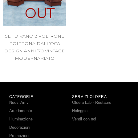
OUT
SET DIVANO 2 POLTRONE
POLTRONA DALL’OCA
DESIGN ANNI ’70 VINTAGE
MODERNARIATO
CATEGORIE
SERVIZI OLDERA
Nuovi Arrivi
Oldera Lab - Restauro
Arredamento
Noleggio
Illuminazione
Vendi con noi
Decorazioni
Promozioni