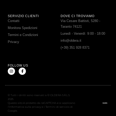
SERVIZIO CLIENTI
DOVE CI TROVIAMO
Contatti
Via Cesare Battisti, 5280 -
Taranto 74121
Monitora Spedizioni
Lunedì - Venerdì: 9:00 - 18:00
Termini e Condizioni
info@oldera.it
Privacy
(+39) 351 928 8371
FOLLOW US
© Tutti i diritti sono riservati a © OLDERA S.R.L.S.
2026
Questo sito è protetto da reCAPTCHA e si applicano
l’Informativa sulla privacy e i Termini di servizio di
Google.