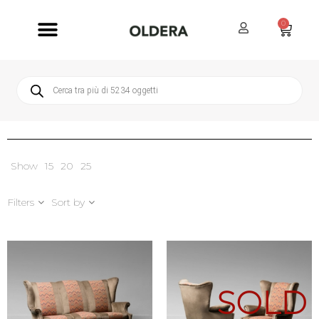
0
Servizi Oldera
Servizio Clienti
Show
15
20
25
Filters
Sort by
SOLD