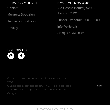
SERVIZIO CLIENTI
DOVE CI TROVIAMO
Contatti
Via Cesare Battisti, 5280 -
Taranto 74121
Monitora Spedizioni
Lunedì - Venerdì: 9:00 - 18:00
Termini e Condizioni
info@oldera.it
Privacy
(+39) 351 928 8371
FOLLOW US
© Tutti i diritti sono riservati a © OLDERA S.R.L.S.
2026
Questo sito è protetto da reCAPTCHA e si applicano
l’Informativa sulla privacy e i Termini di servizio di
Google.
Privacy & Cookies Policy