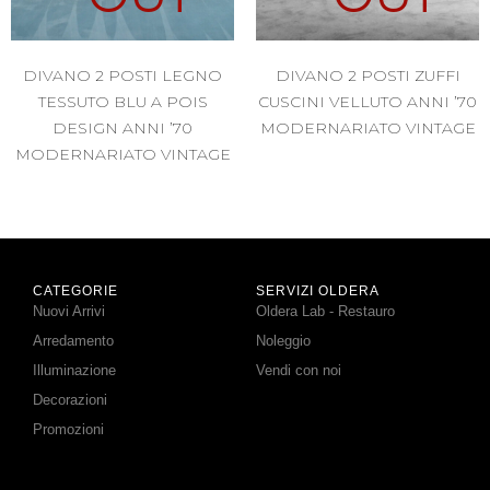
DIVANO 2 POSTI LEGNO
DIVANO 2 POSTI ZUFFI
TESSUTO BLU A POIS
CUSCINI VELLUTO ANNI ’70
DESIGN ANNI ’70
MODERNARIATO VINTAGE
MODERNARIATO VINTAGE
CATEGORIE
SERVIZI OLDERA
Nuovi Arrivi
Oldera Lab - Restauro
Arredamento
Noleggio
Illuminazione
Vendi con noi
Decorazioni
Promozioni