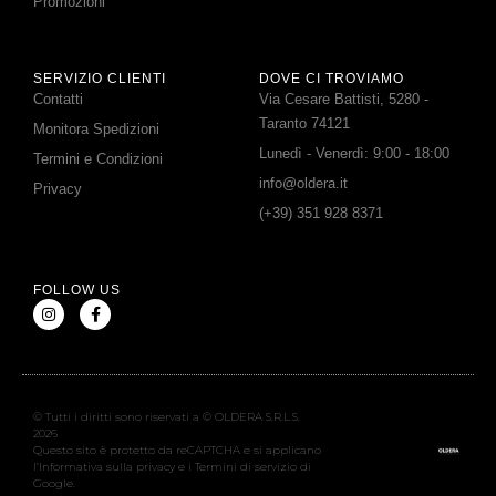
Promozioni
SERVIZIO CLIENTI
DOVE CI TROVIAMO
Contatti
Via Cesare Battisti, 5280 -
Taranto 74121
Monitora Spedizioni
Lunedì - Venerdì: 9:00 - 18:00
Termini e Condizioni
info@oldera.it
Privacy
(+39) 351 928 8371
FOLLOW US
© Tutti i diritti sono riservati a © OLDERA S.R.L.S.
2026
Questo sito è protetto da reCAPTCHA e si applicano
l’Informativa sulla privacy e i Termini di servizio di
Google.