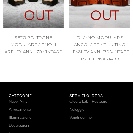
OUT
OUT
SET 3 POLTRONE
DIVANO MODULARE
MODULARE AGNOLI
ANGOLARE VELLUTINO
ARFLEX ANNI ’70 VINTAGE
LEV&LEV ANNI ’70 VINTAGE
MODERNARIATO
CATEGORIE
SERVIZI OLDERA
Nuovi Arrivi
Oldera Lab - Restauro
Arredamento
Noleggio
Illuminazione
Vendi con noi
Decorazioni