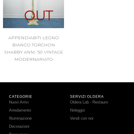
OUT
APPENDIABITI LEGNO
BIANCO TORCHON
SHABBY ANNI ’50 VINTAGE
MODERNARIATO
CATEGORIE
SERVIZI OLDERA
Nuovi Arrivi
Oldera Lab - Restauro
Arredamento
Noleggio
Illuminazione
Vendi con noi
Decorazioni