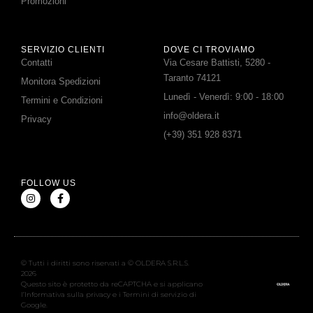
Promozioni
SERVIZIO CLIENTI
DOVE CI TROVIAMO
Contatti
Via Cesare Battisti, 5280 -
Taranto 74121
Monitora Spedizioni
Lunedì - Venerdì: 9:00 - 18:00
Termini e Condizioni
info@oldera.it
Privacy
(+39) 351 928 8371
FOLLOW US
© Tutti i diritti sono riservati a © OLDERA S.R.L.S.
2026
Questo sito è protetto da reCAPTCHA e si applicano
l’Informativa sulla privacy e i Termini di servizio di
Google.