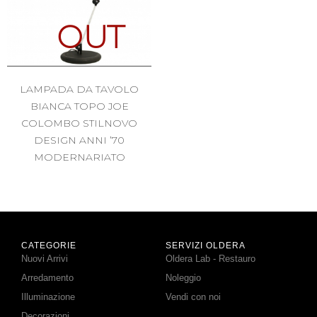
OUT
LAMPADA DA TAVOLO
BIANCA TOPO JOE
COLOMBO STILNOVO
DESIGN ANNI ’70
MODERNARIATO
CATEGORIE
SERVIZI OLDERA
Nuovi Arrivi
Oldera Lab - Restauro
Arredamento
Noleggio
Illuminazione
Vendi con noi
Decorazioni