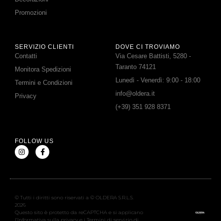
Promozioni
SERVIZIO CLIENTI
DOVE CI TROVIAMO
Contatti
Via Cesare Battisti, 5280 -
Taranto 74121
Monitora Spedizioni
Lunedì - Venerdì: 9:00 - 18:00
Termini e Condizioni
info@oldera.it
Privacy
(+39) 351 928 8371
FOLLOW US
© Tutti i diritti sono riservati a © OLDERA S.R.L.S.
2026
Questo sito è protetto da reCAPTCHA e si applicano
l’Informativa sulla privacy e i Termini di servizio di