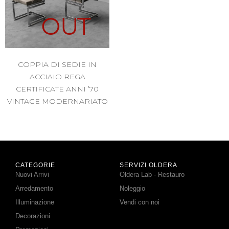
OUT
COPPIA DI SEDIE IN
ACCIAIO REGA
CERTIFICATE ANNI ’70
VINTAGE MODERNARIATO
CATEGORIE
SERVIZI OLDERA
Nuovi Arrivi
Oldera Lab - Restauro
Arredamento
Noleggio
Illuminazione
Vendi con noi
Decorazioni