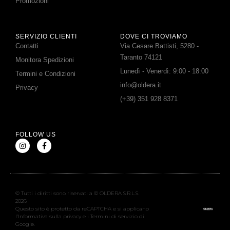
Promozioni
SERVIZIO CLIENTI
DOVE CI TROVIAMO
Contatti
Via Cesare Battisti, 5280 -
Taranto 74121
Monitora Spedizioni
Lunedì - Venerdì: 9:00 - 18:00
Termini e Condizioni
info@oldera.it
Privacy
(+39) 351 928 8371
FOLLOW US
© Tutti i diritti sono riservati a © OLDERA S.R.L.S.
2026
Questo sito è protetto da reCAPTCHA e si applicano
l’Informativa sulla privacy e i Termini di servizio di
Google.