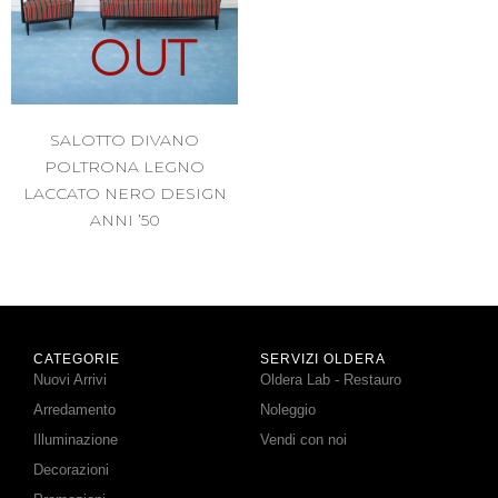
OUT
SALOTTO DIVANO
POLTRONA LEGNO
LACCATO NERO DESIGN
ANNI ’50
CATEGORIE
SERVIZI OLDERA
Nuovi Arrivi
Oldera Lab - Restauro
Arredamento
Noleggio
Illuminazione
Vendi con noi
Decorazioni