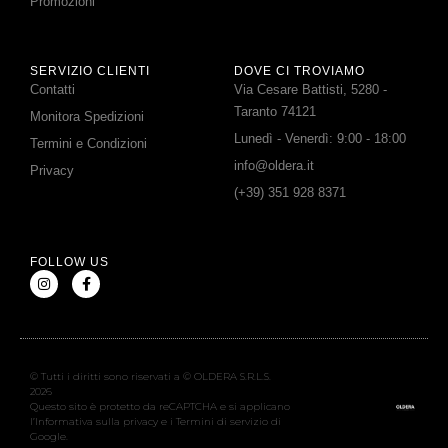
Promozioni
SERVIZIO CLIENTI
DOVE CI TROVIAMO
Contatti
Via Cesare Battisti, 5280 -
Taranto 74121
Monitora Spedizioni
Lunedì - Venerdì: 9:00 - 18:00
Termini e Condizioni
info@oldera.it
Privacy
(+39) 351 928 8371
FOLLOW US
© Tutti i diritti sono riservati a © OLDERA S.R.L.S.
2026
Questo sito è protetto da reCAPTCHA e si applicano
l’Informativa sulla privacy e i Termini di servizio di
Google.