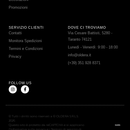
Promozioni
SERVIZIO CLIENTI
DOVE CI TROVIAMO
Contatti
Via Cesare Battisti, 5280 -
Taranto 74121
Monitora Spedizioni
Lunedì - Venerdì: 9:00 - 18:00
Termini e Condizioni
info@oldera.it
Privacy
(+39) 351 928 8371
FOLLOW US
© Tutti i diritti sono riservati a © OLDERA S.R.L.S.
2026
Questo sito è protetto da reCAPTCHA e si applicano
l’Informativa sulla privacy e i Termini di servizio di