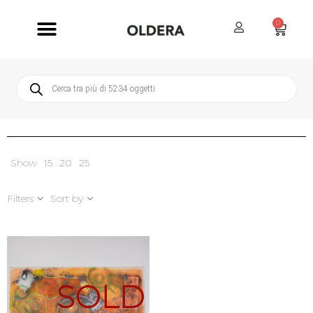
0
Servizi Oldera
Servizio Clienti
Show
15
20
25
Filters
Sort by
SOLD