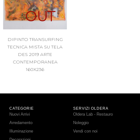
OUT
DIPINTO TRANSURFING
TECNICA MISTA SU TELA
DES 2019 ARTE
CONTEMPORANEA
160X236
CATEGORIE
SERVIZI OLDERA
Nuovi Arrivi
Oldera Lab - Restauro
Arredamento
Noleggio
Illuminazione
Vendi con noi
Decorazioni