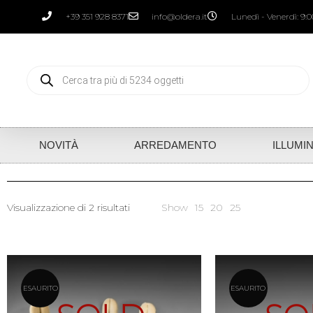
+39 351 928 8371
info@oldera.it
Lunedì - Venerdì: 9:00
NOVITÀ
ARREDAMENTO
ILLUMI
Visualizzazione di 2 risultati
Show
15
20
25
ESAURITO
ESAURITO