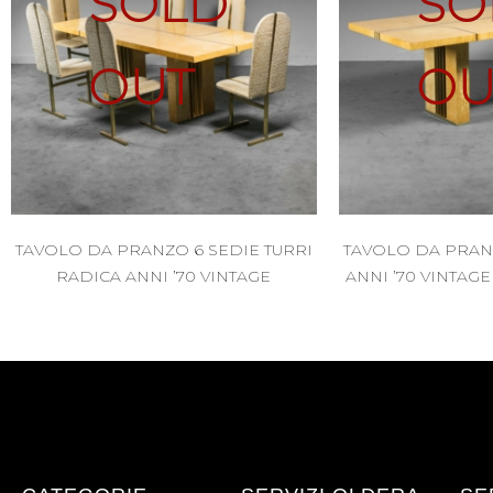
SOLD
SO
OUT
OU
TAVOLO DA PRANZO 6 SEDIE TURRI
TAVOLO DA PRAN
RADICA ANNI ’70 VINTAGE
ANNI ’70 VINTA