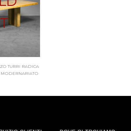
LD
T
ZO TURRI RADICA
GE MODERNARIATO