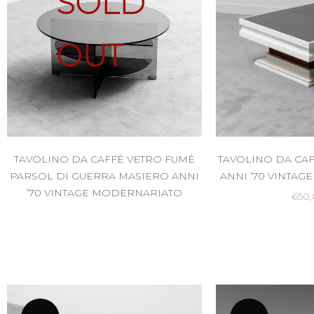
SOLD
OUT
TAVOLINO DA CAFFÈ VETRO FUMÈ
TAVOLINO DA CA
PARSOL DI GUERRA MASIERO ANNI
ANNI ’70 VINTA
’70 VINTAGE MODERNARIATO
650