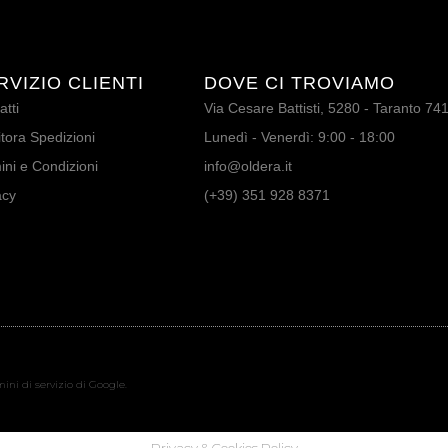
RVIZIO CLIENTI
DOVE CI TROVIAMO
atti
Via Cesare Battisti, 5280 - Taranto 74
tora Spedizioni
Lunedì - Venerdì: 9:00 - 18:00
ini e Condizioni
info@oldera.it
acy
(+39) 351 928 8371
ini di servizio di Google.