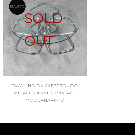
ESAURITO
SOLD
OUT
TAVOLINO DA CAFFÈ TONDO
METALLO ANNI ’70 VINTAGE
MODERNARIATO