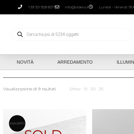
+39 351 928 8371
info@oldera.it
Lunedì - Venerdì: 9:00
NOVITÀ
ARREDAMENTO
ILLUMI
Visualizzazione di 9 risultati
Show
15
20
25
ESAURITO