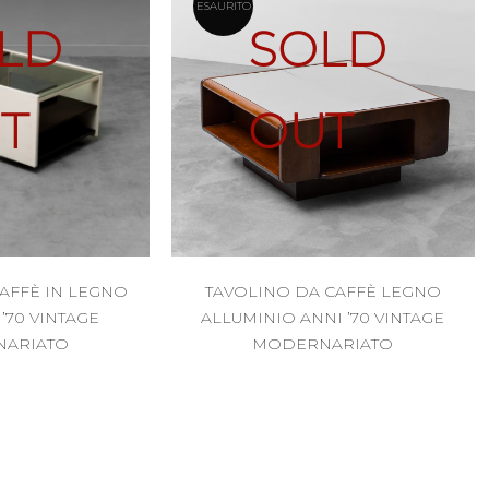
ESAURITO
LD
SOLD
T
OUT
AFFÈ IN LEGNO
TAVOLINO DA CAFFÈ LEGNO
’70 VINTAGE
ALLUMINIO ANNI ’70 VINTAGE
ARIATO
MODERNARIATO