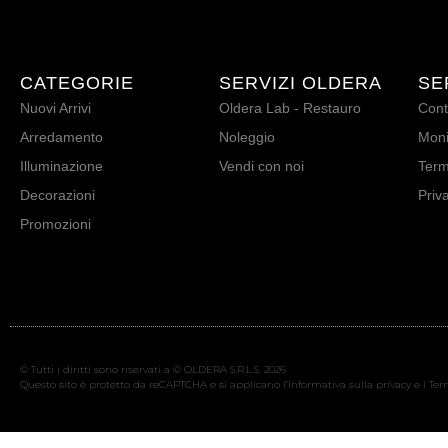
CATEGORIE
SERVIZI OLDERA
SE
Nuovi Arrivi
Oldera Lab - Restauro
Cont
Arredamento
Noleggio
Moni
Illuminazione
Vendi con noi
Term
Decorazioni
Priv
Promozioni
© Tutti i diritti sono riservati a © OLDERA S.R.L.S. 2026
Questo sito è protetto da reCAPTCHA e si applicano l’Informativa sulla privacy e i Term