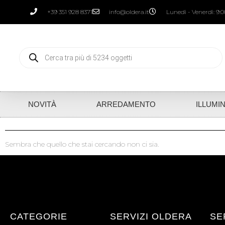
+39 351 928 8371
info@oldera.it
Lunedì - Venerdì: 9:00
NOVITÀ
ARREDAMENTO
ILLUMI
Sembra che quello che stai cercando non ci sia.
CATEGORIE
SERVIZI OLDERA
SE