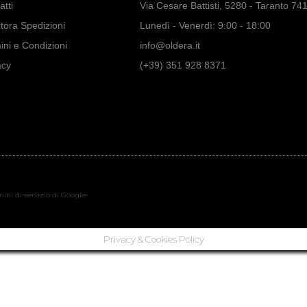
atti
Via Cesare Battisti, 5280 - Taranto 74
tora Spedizioni
Lunedì - Venerdì: 9:00 - 18:00
ini e Condizioni
info@oldera.it
acy
(+39) 351 928 8371
ini di servizio di Google.
Privacy & Cookies Policy