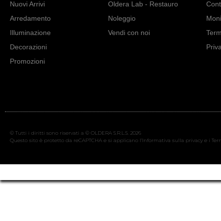
Nuovi Arrivi
Oldera Lab - Restauro
Cont
Arredamento
Noleggio
Moni
Illuminazione
Vendi con noi
Term
Decorazioni
Priv
Promozioni
© Tutti i diritti sono riservati a © OLDERA S.R.L.S. 2026
Questo sito è protetto da reCAPTCHA e si applicano l’Informativa sulla privacy e i Term