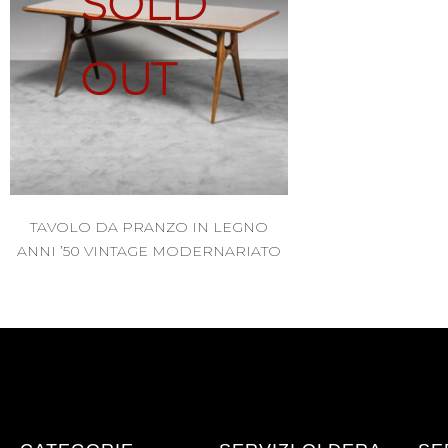
SOLD
OUT
TAVOLO DA PRANZO IN LEGNO
ANNI ’50 VINTAGE MODERNARIATO