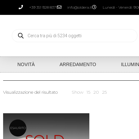
+39 351 928 8371
info@oldera.it
Lunedì - Venerdì: 9:00
NOVITÀ
ARREDAMENTO
ILLUMI
Visualizzazione del risultato
Show
15
20
25
ESAURITO