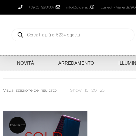
+39 351 928 8371
info@oldera.it
Lunedì - Venerdì: 9:00
NOVITÀ
ARREDAMENTO
ILLUMI
Visualizzazione del risultato
Show
15
20
25
ESAURITO