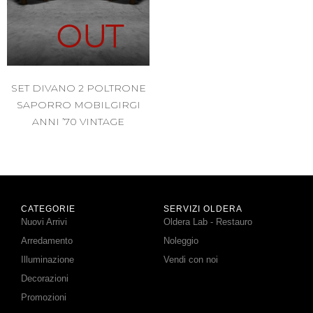
OUT
SET DIVANO 2 POLTRONE
SAPORRO MOBILGIRGI
ANNI ’70 VINTAGE
CATEGORIE
SERVIZI OLDERA
Nuovi Arrivi
Oldera Lab - Restauro
Arredamento
Noleggio
Illuminazione
Vendi con noi
Decorazioni
Promozioni