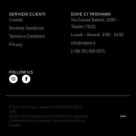
SERVIZIO CLIENTI
DOVE CI TROVIAMO
Contatti
Via Cesare Battisti, 5280 -
Taranto 74121
Monitora Spedizioni
Lunedì - Venerdì: 9:00 - 18:00
Termini e Condizioni
info@oldera.it
Privacy
(+39) 351 928 8371
FOLLOW US
© Tutti i diritti sono riservati a © OLDERA S.R.L.S.
2026
Questo sito è protetto da reCAPTCHA e si applicano
l’Informativa sulla privacy e i Termini di servizio di
Google.