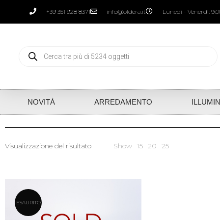
+39 351 928 8371
info@oldera.it
Lunedì - Venerdì: 9:00
NOVITÀ
ARREDAMENTO
ILLUMI
Visualizzazione del risultato
Show
15
20
25
ESAURITO