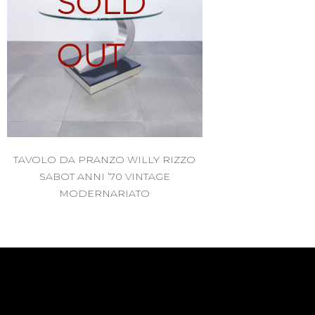
SOLD
OUT
TAVOLO DA PRANZO WILLY RIZZO
SABOT ANNI ’70 VINTAGE
MODERNARIATO