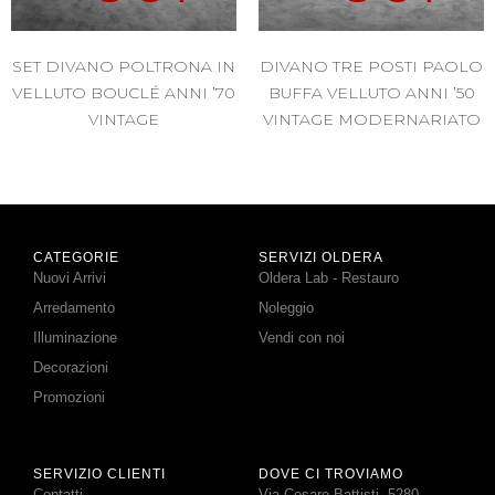
SET DIVANO POLTRONA IN
DIVANO TRE POSTI PAOLO
VELLUTO BOUCLÉ ANNI ’70
BUFFA VELLUTO ANNI ’50
VINTAGE
VINTAGE MODERNARIATO
CATEGORIE
SERVIZI OLDERA
Nuovi Arrivi
Oldera Lab - Restauro
Arredamento
Noleggio
Illuminazione
Vendi con noi
Decorazioni
Promozioni
SERVIZIO CLIENTI
DOVE CI TROVIAMO
Contatti
Via Cesare Battisti, 5280 -