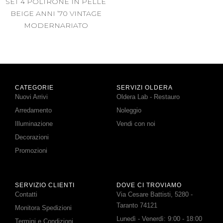
SET 4 POLTRONE IN PELLE
BEIGE ANNI ’70 VINTAGE
MODERNARIATO
CATEGORIE
SERVIZI OLDERA
Nuovi Arrivi
Oldera Lab - Restauro
Arredamento
Noleggio
Illuminazione
Vendi con noi
Decorazioni
Promozioni
SERVIZIO CLIENTI
DOVE CI TROVIAMO
Contatti
Via Cesare Battisti, 5280 -
Taranto 74121
Monitora Spedizioni
Lunedì - Venerdì: 9:00 - 18:00
Termini e Condizioni