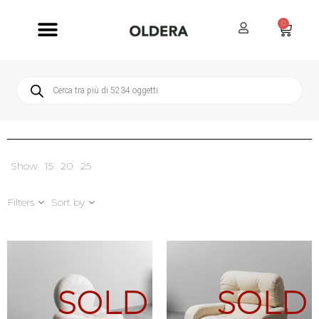
0
Servizi Oldera
Servizio Clienti
Show
15
20
25
Filters
Sort by
SOLD
SOLD