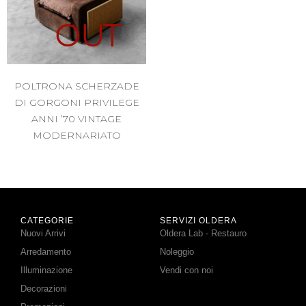
OUT
POLTRONA SCHERZADE
DI GORGONI PRIVILEGE
ANNI ’70 VINTAGE
MODERNARIATO
CATEGORIE
SERVIZI OLDERA
Nuovi Arrivi
Oldera Lab - Restauro
Arredamento
Noleggio
Illuminazione
Vendi con noi
Decorazioni