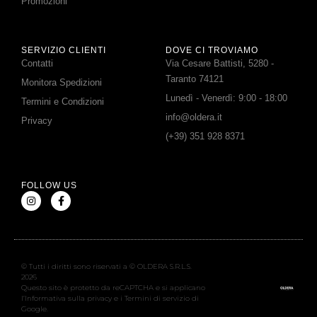
Promozioni
SERVIZIO CLIENTI
DOVE CI TROVIAMO
Contatti
Via Cesare Battisti, 5280 -
Taranto 74121
Monitora Spedizioni
Lunedì - Venerdì: 9:00 - 18:00
Termini e Condizioni
info@oldera.it
Privacy
(+39) 351 928 8371
FOLLOW US
© Tutti i diritti sono riservati a © OLDERA S.R.L.S.
2026
Questo sito è protetto da reCAPTCHA e si applicano
l’Informativa sulla privacy e i Termini di servizio di
Google.