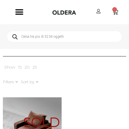
0
Servizi Oldera
Servizio Clienti
Show
15
20
25
Filters
Sort by
SOLD