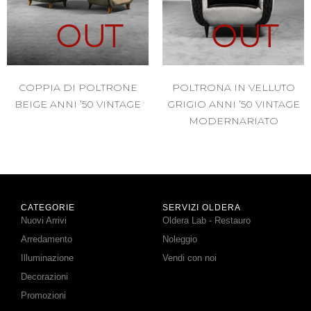
OUT
OUT
COPPIA DI POLTRONE
POLTRONA IN VELLUTO
BEIGE ANNI ’50 VINTAGE
GRIGIO ANNI ’50 VINTAGE
MODERNARIATO
CATEGORIE
SERVIZI OLDERA
Nuovi Arrivi
Oldera Lab - Restauro
Arredamento
Noleggio
Illuminazione
Vendi con noi
Decorazioni
Promozioni