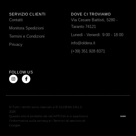
SERVIZIO CLIENTI
DOVE CI TROVIAMO
Contatti
Via Cesare Battisti, 5280 -
Taranto 74121
Monitora Spedizioni
Lunedì - Venerdì: 9:00 - 18:00
Termini e Condizioni
info@oldera.it
Privacy
(+39) 351 928 8371
FOLLOW US
© Tutti i diritti sono riservati a © OLDERA S.R.L.S.
2026
Questo sito è protetto da reCAPTCHA e si applicano
l’Informativa sulla privacy e i Termini di servizio di
Google.