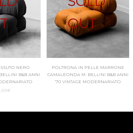
LD
SOLD
T
OUT
ESSUTO NERO
POLTRONA IN PELLE MARRONE
ELLINI B&B ANNI
CAMALEONDA M. BELLINI B&B ANNI
MODERNARIATO
’70 VINTAGE MODERNARIATO
0,00
€