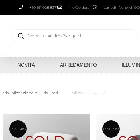
+39 351 928 8371
info@oldera.it
Lunedì - Venerdì: 9:00
NOVITÀ
ARREDAMENTO
ILLUMI
Visualizzazione di 3 risultati
Show
15
20
25
ESAURITO
ESAURITO