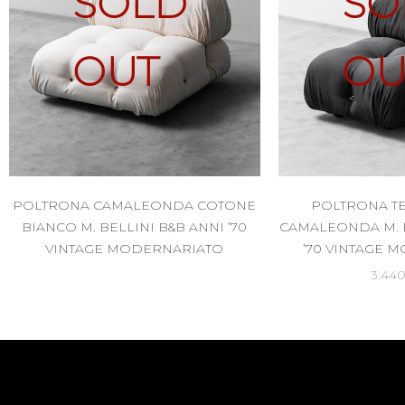
SOLD
SO
OUT
OU
POLTRONA CAMALEONDA COTONE
POLTRONA T
BIANCO M. BELLINI B&B ANNI ’70
CAMALEONDA M. B
VINTAGE MODERNARIATO
’70 VINTAGE 
3.44