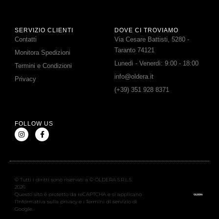
SERVIZIO CLIENTI
DOVE CI TROVIAMO
Contatti
Via Cesare Battisti, 5280 -
Taranto 74121
Monitora Spedizioni
Lunedì - Venerdì: 9:00 - 18:00
Termini e Condizioni
info@oldera.it
Privacy
(+39) 351 928 8371
FOLLOW US
© Tutti i diritti sono riservati a © OLDERA S.R.L.S.
2026
Questo sito è protetto da reCAPTCHA e si applicano
l’Informativa sulla privacy e i Termini di servizio di
Google.