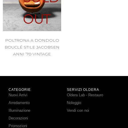
OUT
POLTRONA A DONDOLO
BOUCLÉ STILE JACOBSEN
ANNI ’70 VINTAGE
CATEGORIE
SERVIZI OLDERA
Nuovi Arrivi
Oldera Lab - Restauro
Arredamento
Noleggio
Illuminazione
Vendi con noi
Decorazioni
Promozioni