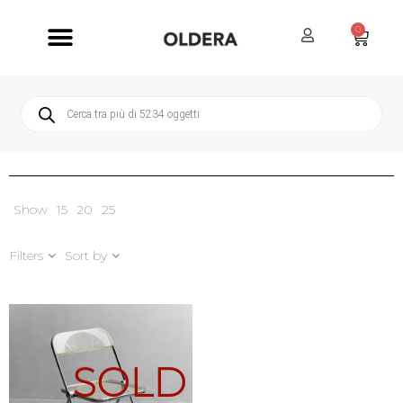
0
Servizi Oldera
Servizio Clienti
Show
15
20
25
Filters
Sort by
SOLD