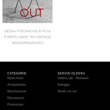
OUT
SEDIA PIEGHEVOLE PLIA
PIRETTI ANNI ’70 VINTAGE
MODERNARIATO
CATEGORIE
SERVIZI OLDERA
Nuovi Arrivi
Oldera Lab - Restauro
Arredamento
Noleggio
Illuminazione
Vendi con noi
Decorazioni
Promozioni