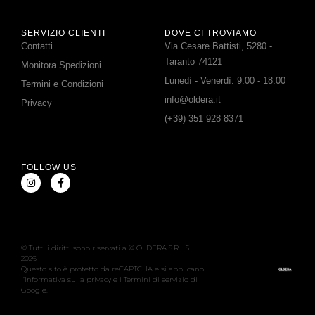
SERVIZIO CLIENTI
DOVE CI TROVIAMO
Contatti
Via Cesare Battisti, 5280 -
Taranto 74121
Monitora Spedizioni
Lunedì - Venerdì: 9:00 - 18:00
Termini e Condizioni
info@oldera.it
Privacy
(+39) 351 928 8371
FOLLOW US
© Tutti i diritti sono riservati a © OLDERA S.R.L.S.
2026
Questo sito è protetto da reCAPTCHA e si applicano
l’Informativa sulla privacy e i Termini di servizio di
Google.