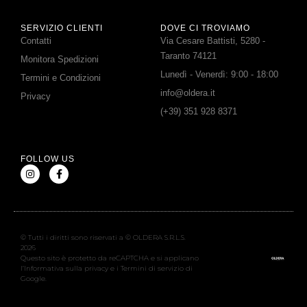
SERVIZIO CLIENTI
DOVE CI TROVIAMO
Contatti
Via Cesare Battisti, 5280 -
Taranto 74121
Monitora Spedizioni
Lunedì - Venerdì: 9:00 - 18:00
Termini e Condizioni
info@oldera.it
Privacy
(+39) 351 928 8371
FOLLOW US
© Tutti i diritti sono riservati a © OLDERA S.R.L.S.
2026
Questo sito è protetto da reCAPTCHA e si applicano
l’Informativa sulla privacy e i Termini di servizio di
Google.