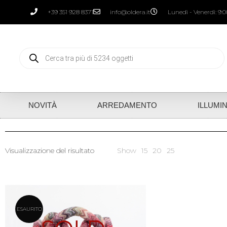
+39 351 928 8371
info@oldera.it
Lunedì - Venerdì: 9:00
NOVITÀ
ARREDAMENTO
ILLUMI
Visualizzazione del risultato
Show
15
20
25
ESAURITO