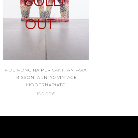
SOLD
OUT
POLTRONCINA PER CANI FANTASIA
MISSONI ANNI 70 VINTAGE
MODERNARIATO
100,00
€