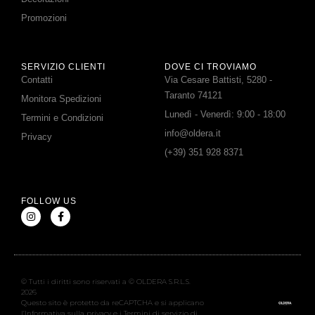
Promozioni
SERVIZIO CLIENTI
DOVE CI TROVIAMO
Contatti
Via Cesare Battisti, 5280 -
Taranto 74121
Monitora Spedizioni
Lunedì - Venerdì: 9:00 - 18:00
Termini e Condizioni
info@oldera.it
Privacy
(+39) 351 928 8371
FOLLOW US
© Tutti i diritti sono riservati a © OLDERA S.R.L.S.
2026
Questo sito è protetto da reCAPTCHA e si applicano
l’Informativa sulla privacy e i Termini di servizio di