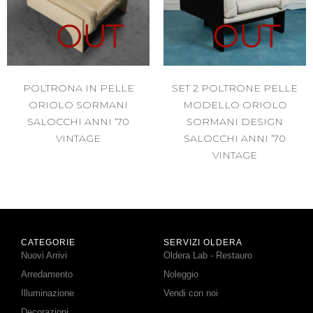
OUT
OUT
POLTRONA IN PELLE
SET 2 POLTRONE PELLE
ORIOLO SORMANI
MODELLO ORIOLO
SALOCCHI ANNI ’70
SORMANI DESIGN
VINTAGE
SALOCCHI ANNI ’70
VINTAGE
CATEGORIE
SERVIZI OLDERA
Nuovi Arrivi
Oldera Lab - Restauro
Arredamento
Noleggio
Illuminazione
Vendi con noi
Decorazioni