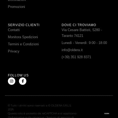
Promozioni
SERVIZIO CLIENTI
DOVE CI TROVIAMO
Contatti
Via Cesare Battisti, 5280 -
Taranto 74121
Monitora Spedizioni
Lunedì - Venerdì: 9:00 - 18:00
Termini e Condizioni
info@oldera.it
Privacy
(+39) 351 928 8371
FOLLOW US
© Tutti i diritti sono riservati a © OLDERA S.R.L.S.
2026
Questo sito è protetto da reCAPTCHA e si applicano
l’Informativa sulla privacy e i Termini di servizio di