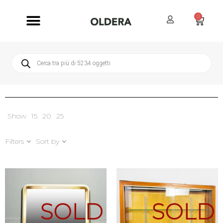
0
Servizi Oldera
Servizio Clienti
Show
15
20
25
Filters
Sort by
SOLD
SOLD