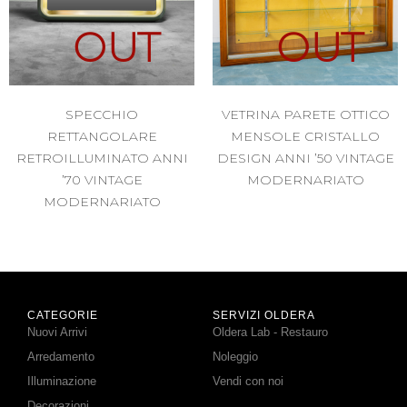
OUT
OUT
SPECCHIO
VETRINA PARETE OTTICO
RETTANGOLARE
MENSOLE CRISTALLO
RETROILLUMINATO ANNI
DESIGN ANNI ’50 VINTAGE
’70 VINTAGE
MODERNARIATO
MODERNARIATO
CATEGORIE
SERVIZI OLDERA
Nuovi Arrivi
Oldera Lab - Restauro
Arredamento
Noleggio
Illuminazione
Vendi con noi
Decorazioni