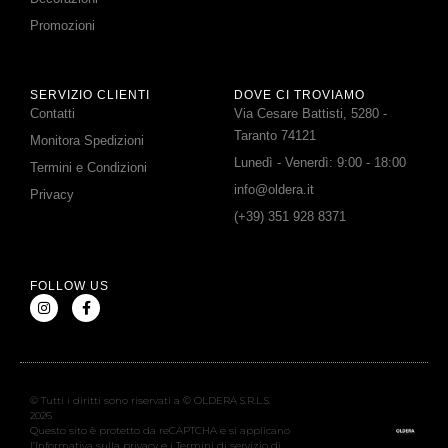
Promozioni
SERVIZIO CLIENTI
DOVE CI TROVIAMO
Contatti
Via Cesare Battisti, 5280 -
Taranto 74121
Monitora Spedizioni
Lunedì - Venerdì: 9:00 - 18:00
Termini e Condizioni
info@oldera.it
Privacy
(+39) 351 928 8371
FOLLOW US
© Tutti i diritti sono riservati a © OLDERA S.R.L.S.
2026
Questo sito è protetto da reCAPTCHA e si applicano
l’Informativa sulla privacy e i Termini di servizio di