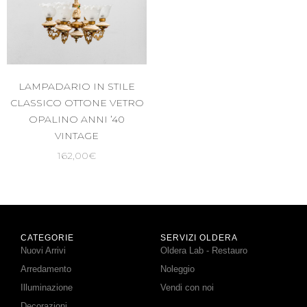
LAMPADARIO IN STILE
CLASSICO OTTONE VETRO
OPALINO ANNI ’40
VINTAGE
162,00
€
CATEGORIE
SERVIZI OLDERA
Nuovi Arrivi
Oldera Lab - Restauro
Arredamento
Noleggio
Illuminazione
Vendi con noi
Decorazioni