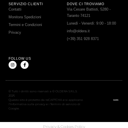
SERVIZIO CLIENTI
DOVE CI TROVIAMO
Contatti
Via Cesare Battisti, 5280 -
Taranto 74121
Monitora Spedizioni
Lunedì - Venerdì: 9:00 - 18:00
Termini e Condizioni
info@oldera.it
Privacy
(+39) 351 928 8371
FOLLOW US
© Tutti i diritti sono riservati a © OLDERA S.R.L.S.
2026
Questo sito è protetto da reCAPTCHA e si applicano
l’Informativa sulla privacy e i Termini di servizio di
Google.
Privacy & Cookies Policy