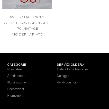
TAVOLO DA PRANZO
WILLY RIZZO SABOT ANNI
’70 VINTAGE
MODERNARIATO
CATEGORIE
SERVIZI OLDERA
Nuovi Arrivi
Oldera Lab - Restauro
Arredamento
Noleggio
Illuminazione
Vendi con noi
Decorazioni
Promozioni