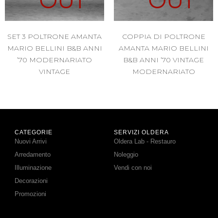
OUT
OUT
SET 3 POLTRONE AMANTA
COPPIA DI POLTRONE
MARIO BELLINI B&B ANNI
AMANTA MARIO BELLINI
’70 MODERNARIATO
B&B ANNI ’70 VINTAGE
VINTAGE
MODERNARIATO
CATEGORIE
SERVIZI OLDERA
Nuovi Arrivi
Oldera Lab - Restauro
Arredamento
Noleggio
Illuminazione
Vendi con noi
Decorazioni
Promozioni