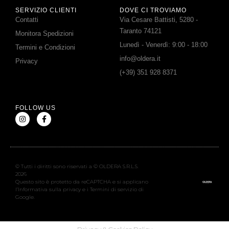
SERVIZIO CLIENTI
DOVE CI TROVIAMO
Contatti
Via Cesare Battisti, 5280 -
Taranto 74121
Monitora Spedizioni
Lunedì - Venerdì: 9:00 - 18:00
Termini e Condizioni
info@oldera.it
Privacy
(+39) 351 928 8371
FOLLOW US
© Tutti i diritti sono riservati a © OLDERA S.R.L.S.
2026
Questo sito è protetto da reCAPTCHA e si applicano
l’Informativa sulla privacy e i Termini di servizio di
Google.