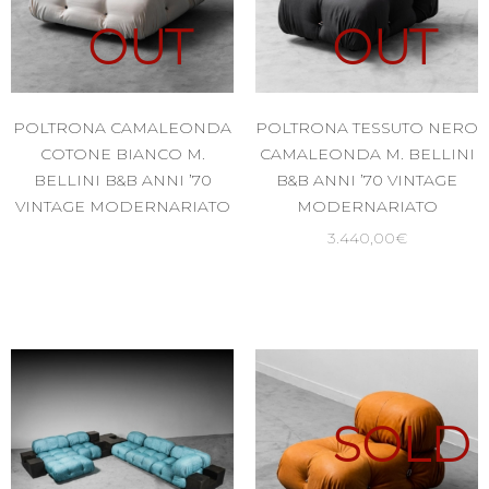
OUT
OUT
POLTRONA CAMALEONDA
POLTRONA TESSUTO NERO
COTONE BIANCO M.
CAMALEONDA M. BELLINI
BELLINI B&B ANNI ’70
B&B ANNI ’70 VINTAGE
VINTAGE MODERNARIATO
MODERNARIATO
3.440,00
€
SOLD