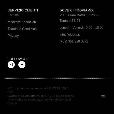
SERVIZIO CLIENTI
DOVE CI TROVIAMO
Contatti
Via Cesare Battisti, 5280 -
Taranto 74121
Monitora Spedizioni
Lunedì - Venerdì: 9:00 - 18:00
Termini e Condizioni
info@oldera.it
Privacy
(+39) 351 928 8371
FOLLOW US
© Tutti i diritti sono riservati a © OLDERA S.R.L.S.
2026
Questo sito è protetto da reCAPTCHA e si applicano
l’Informativa sulla privacy e i Termini di servizio di
Google.