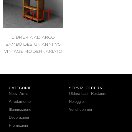
OUT
LIBRERIA AD ARCO
BAMBÙ DESIGN ANNI ’70
VINTAGE MODERNARIATO
CATEGORIE
SERVIZI OLDERA
Nuovi Arrivi
Oldera Lab - Restauro
Arredamento
Noleggio
Illuminazione
Vendi con noi
Decorazioni
Promozioni