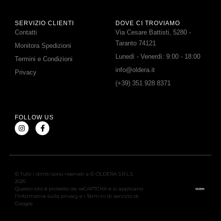
SERVIZIO CLIENTI
DOVE CI TROVIAMO
Contatti
Via Cesare Battisti, 5280 -
Taranto 74121
Monitora Spedizioni
Lunedì - Venerdì: 9:00 - 18:00
Termini e Condizioni
info@oldera.it
Privacy
(+39) 351 928 8371
FOLLOW US
© Tutti i diritti sono riservati a © OLDERA S.R.L.S.
2026
Questo sito è protetto da reCAPTCHA e si applicano
l’Informativa sulla privacy e i Termini di servizio di
Google.