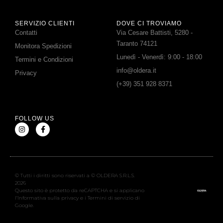
SERVIZIO CLIENTI
DOVE CI TROVIAMO
Contatti
Via Cesare Battisti, 5280 -
Taranto 74121
Monitora Spedizioni
Lunedì - Venerdì: 9:00 - 18:00
Termini e Condizioni
info@oldera.it
Privacy
(+39) 351 928 8371
FOLLOW US
© Tutti i diritti sono riservati a © OLDERA S.R.L.S.
2026
Questo sito è protetto da reCAPTCHA e si applicano
l’Informativa sulla privacy e i Termini di servizio di
Google.