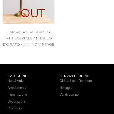
OUT
LAMPADA DA TAVOLO
MINISTERIALE METALLO
DORATO ANNI ’40 VINTAGE
CATEGORIE
SERVIZI OLDERA
Nuovi Arrivi
Oldera Lab - Restauro
Arredamento
Noleggio
Illuminazione
Vendi con noi
Decorazioni
Promozioni