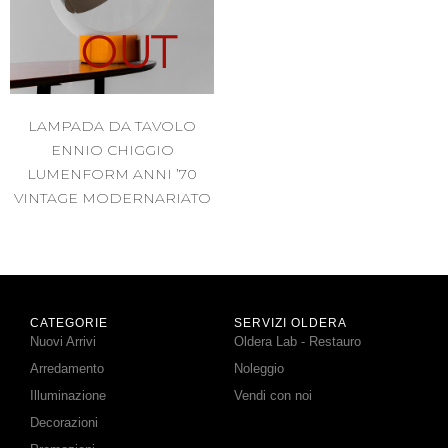
OUT
LAMPADA DA TAVOLO
ENNIO CHIGGIO
LUMENFORM ANNI ’70
VINTAGE MODERNARIATO
CATEGORIE
SERVIZI OLDERA
Nuovi Arrivi
Oldera Lab - Restauro
Arredamento
Noleggio
Illuminazione
Vendi con noi
Decorazioni