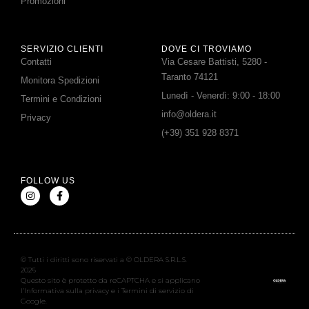
Promozioni
SERVIZIO CLIENTI
DOVE CI TROVIAMO
Contatti
Via Cesare Battisti, 5280 -
Taranto 74121
Monitora Spedizioni
Lunedì - Venerdì: 9:00 - 18:00
Termini e Condizioni
info@oldera.it
Privacy
(+39) 351 928 8371
FOLLOW US
© Tutti i diritti sono riservati a © OLDERA S.R.L.S.
2026
Questo sito è protetto da reCAPTCHA e si applicano
l’Informativa sulla privacy e i Termini di servizio di
Google.