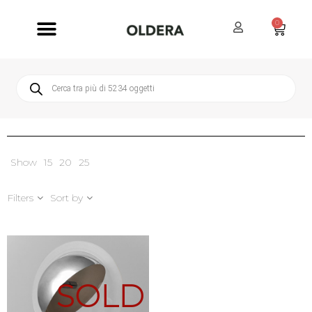
0
Servizi Oldera
Servizio Clienti
Show
15
20
25
Filters
Sort by
SOLD