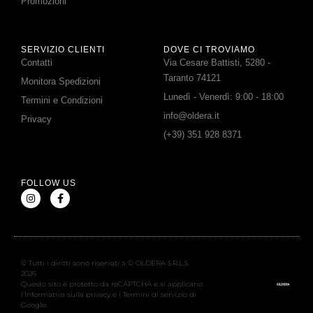
Promozioni
SERVIZIO CLIENTI
DOVE CI TROVIAMO
Contatti
Via Cesare Battisti, 5280 -
Taranto 74121
Monitora Spedizioni
Lunedì - Venerdì: 9:00 - 18:00
Termini e Condizioni
info@oldera.it
Privacy
(+39) 351 928 8371
FOLLOW US
© Tutti i diritti sono riservati a © OLDERA S.R.L.S.
2026
Questo sito è protetto da reCAPTCHA e si applicano
l’Informativa sulla privacy e i Termini di servizio di
Google.