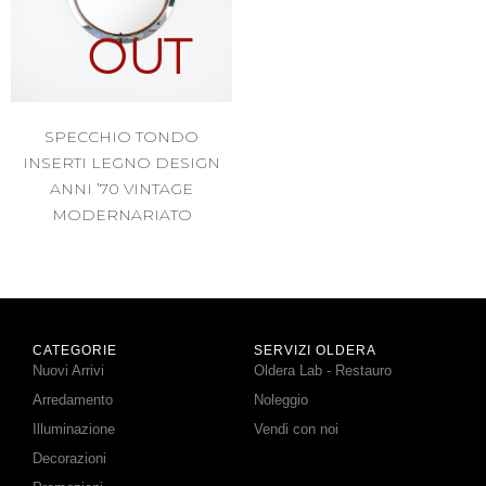
OUT
SPECCHIO TONDO
INSERTI LEGNO DESIGN
ANNI ’70 VINTAGE
MODERNARIATO
CATEGORIE
SERVIZI OLDERA
Nuovi Arrivi
Oldera Lab - Restauro
Arredamento
Noleggio
Illuminazione
Vendi con noi
Decorazioni