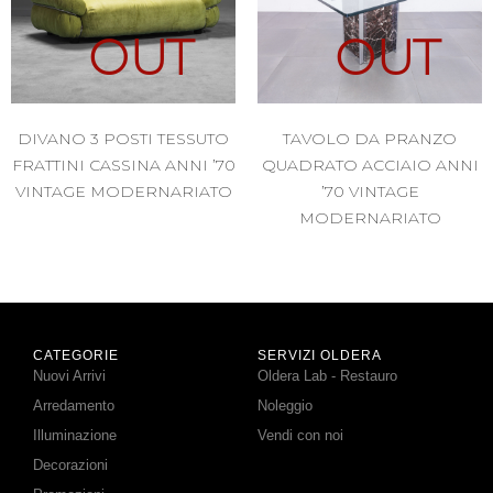
OUT
OUT
DIVANO 3 POSTI TESSUTO
TAVOLO DA PRANZO
FRATTINI CASSINA ANNI ’70
QUADRATO ACCIAIO ANNI
VINTAGE MODERNARIATO
’70 VINTAGE
MODERNARIATO
CATEGORIE
SERVIZI OLDERA
Nuovi Arrivi
Oldera Lab - Restauro
Arredamento
Noleggio
Illuminazione
Vendi con noi
Decorazioni