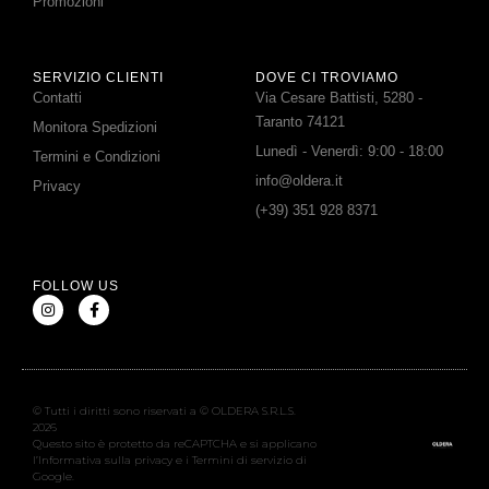
Promozioni
SERVIZIO CLIENTI
DOVE CI TROVIAMO
Contatti
Via Cesare Battisti, 5280 -
Taranto 74121
Monitora Spedizioni
Lunedì - Venerdì: 9:00 - 18:00
Termini e Condizioni
info@oldera.it
Privacy
(+39) 351 928 8371
FOLLOW US
© Tutti i diritti sono riservati a © OLDERA S.R.L.S.
2026
Questo sito è protetto da reCAPTCHA e si applicano
l’Informativa sulla privacy e i Termini di servizio di
Google.