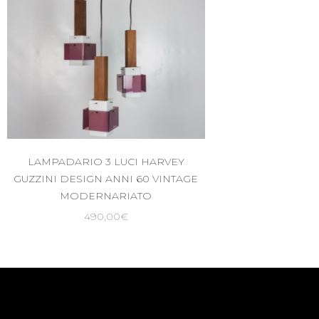
LAMPADARIO 3 LUCI HARVEY
GUZZINI DESIGN ANNI 60 VINTAGE
MODERNARIATO
490,00
€