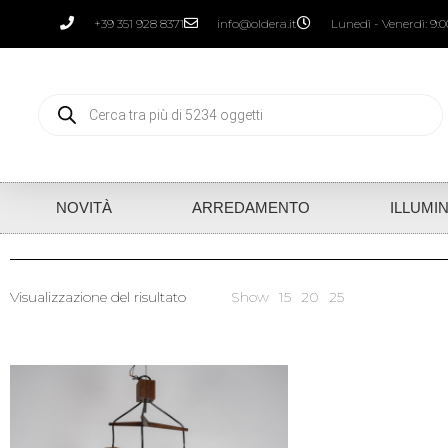
+39 351 928 8371
info@oldera.it
Lunedì - Venerdì: 9:00
NOVITÀ
ARREDAMENTO
ILLUMI
Visualizzazione del risultato
Show
15
20
25