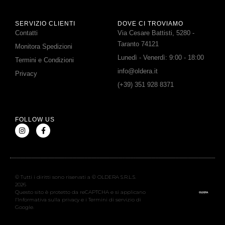
SERVIZIO CLIENTI
DOVE CI TROVIAMO
Contatti
Via Cesare Battisti, 5280 -
Taranto 74121
Monitora Spedizioni
Lunedì - Venerdì: 9:00 - 18:00
Termini e Condizioni
info@oldera.it
Privacy
(+39) 351 928 8371
FOLLOW US
© Tutti i diritti sono riservati a © OLDERA S.R.L.S.
2026
Questo sito è protetto da reCAPTCHA e si applicano
l’Informativa sulla privacy e i Termini di servizio di
Google.