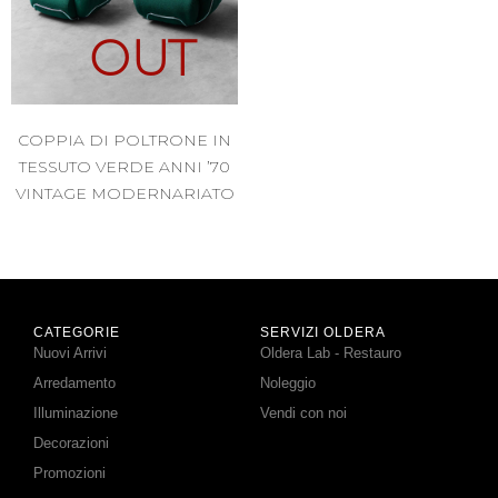
OUT
COPPIA DI POLTRONE IN
TESSUTO VERDE ANNI ’70
VINTAGE MODERNARIATO
CATEGORIE
SERVIZI OLDERA
Nuovi Arrivi
Oldera Lab - Restauro
Arredamento
Noleggio
Illuminazione
Vendi con noi
Decorazioni
Promozioni