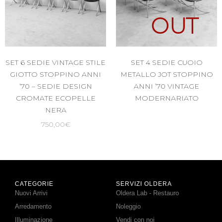
OUT
SET 6 SEDIE VINTAGE STILE
SET 4 SEDIE CUOIO
GIOTTO STOPPINO ANNI
METALLO JOT STOPPINO
’70 – SEDIE DESIGN
ANNI ’70 VINTAGE
CROMATE ECOPELLE
MODERNARIATO
NERA
750,00
€
CATEGORIE
SERVIZI OLDERA
Nuovi Arrivi
Oldera Lab - Restauro
Arredamento
Noleggio
Illuminazione
Vendi con noi